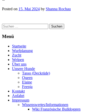
Posted on
15. Mai 2024
by
Shanna Rochau
Post
Suchen
nach:
navigation
Menü
Startseite
Wurfplanung
Zucht
Welpen
Über uns
Unsere Hunde
Tasso (Deckrüde)
Queen
Elaine
Feenja
Kontakt
Anfahrt
Impressum
Wissenswertes/Informationen
Wiki Französische Bulldoggen