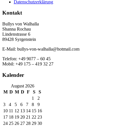
Datenschutzerklärung
Kontakt
Bullys von Walhalla
Shanna Rochau
Lindenstrasse 6
89428 Syrgenstein
E-Mail: bullys-von-walhalla@hotmail.com
Telefon: +49 9077 – 60 45
Mobil: +49 175 – 419 32 27
Kalender
August 2026
M
D
M
D
F
S
S
1
2
3
4
5
6
7
8
9
10
11
12
13
14
15
16
17
18
19
20
21
22
23
24
25
26
27
28
29
30