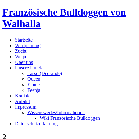
Skip
Französische Bulldoggen von
to
content
Walhalla
Startseite
Wurfplanung
Zucht
Welpen
Über uns
Unsere Hunde
Tasso (Deckrüde)
Queen
Elaine
Feenja
Kontakt
Anfahrt
Impressum
Wissenswertes/Informationen
Wiki Französische Bulldoggen
Datenschutzerklärung
2