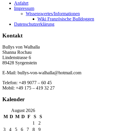
Anfahrt
Impressum
Wissenswertes/Informationen
Wiki Französische Bulldoggen
Datenschutzerklärung
Kontakt
Bullys von Walhalla
Shanna Rochau
Lindenstrasse 6
89428 Syrgenstein
E-Mail: bullys-von-walhalla@hotmail.com
Telefon: +49 9077 – 60 45
Mobil: +49 175 – 419 32 27
Kalender
August 2026
M
D
M
D
F
S
S
1
2
3
4
5
6
7
8
9