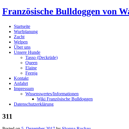
Skip
Französische Bulldoggen von Wa
to
content
Startseite
Wurfplanung
Zucht
Welpen
Über uns
Unsere Hunde
Tasso (Deckrüde)
Queen
Elaine
Feenja
Kontakt
Anfahrt
Impressum
Wissenswertes/Informationen
Wiki Französische Bulldoggen
Datenschutzerklärung
311
Posted on
5. Dezember 2017
by
Shanna Rochau