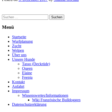
Post
Suchen
nach:
navigation
Menü
Startseite
Wurfplanung
Zucht
Welpen
Über uns
Unsere Hunde
Tasso (Deckrüde)
Queen
Elaine
Feenja
Kontakt
Anfahrt
Impressum
Wissenswertes/Informationen
Wiki Französische Bulldoggen
Datenschutzerklärung