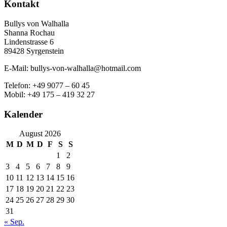
Kontakt
Bullys von Walhalla
Shanna Rochau
Lindenstrasse 6
89428 Syrgenstein
E-Mail: bullys-von-walhalla@hotmail.com
Telefon: +49 9077 – 60 45
Mobil: +49 175 – 419 32 27
Kalender
August 2026
M
D
M
D
F
S
S
1
2
3
4
5
6
7
8
9
10
11
12
13
14
15
16
17
18
19
20
21
22
23
24
25
26
27
28
29
30
31
« Sep.