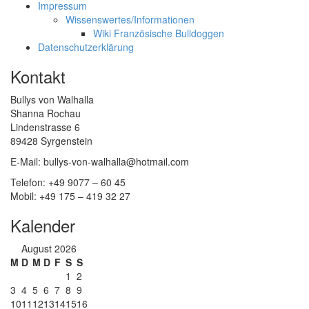
Impressum
Wissenswertes/Informationen
Wiki Französische Bulldoggen
Datenschutzerklärung
Kontakt
Bullys von Walhalla
Shanna Rochau
Lindenstrasse 6
89428 Syrgenstein
E-Mail: bullys-von-walhalla@hotmail.com
Telefon: +49 9077 – 60 45
Mobil: +49 175 – 419 32 27
Kalender
August 2026
M
D
M
D
F
S
S
1
2
3
4
5
6
7
8
9
10
11
12
13
14
15
16