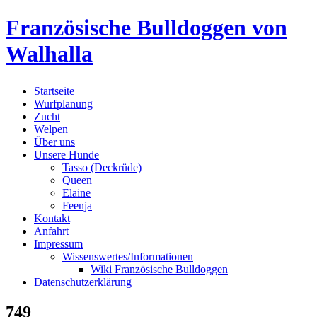
Skip
Französische Bulldoggen von
to
content
Walhalla
Startseite
Wurfplanung
Zucht
Welpen
Über uns
Unsere Hunde
Tasso (Deckrüde)
Queen
Elaine
Feenja
Kontakt
Anfahrt
Impressum
Wissenswertes/Informationen
Wiki Französische Bulldoggen
Datenschutzerklärung
749