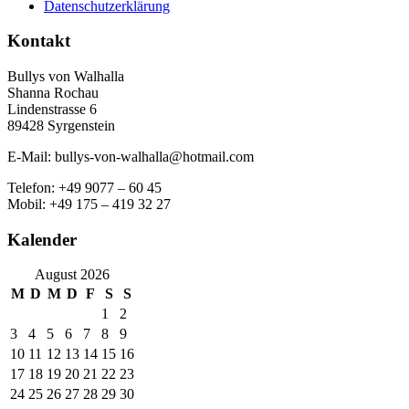
Datenschutzerklärung
Kontakt
Bullys von Walhalla
Shanna Rochau
Lindenstrasse 6
89428 Syrgenstein
E-Mail: bullys-von-walhalla@hotmail.com
Telefon: +49 9077 – 60 45
Mobil: +49 175 – 419 32 27
Kalender
August 2026
M
D
M
D
F
S
S
1
2
3
4
5
6
7
8
9
10
11
12
13
14
15
16
17
18
19
20
21
22
23
24
25
26
27
28
29
30