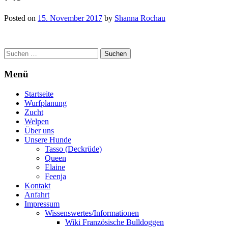
Posted on
15. November 2017
by
Shanna Rochau
Post
Suchen
nach:
navigation
Menü
Startseite
Wurfplanung
Zucht
Welpen
Über uns
Unsere Hunde
Tasso (Deckrüde)
Queen
Elaine
Feenja
Kontakt
Anfahrt
Impressum
Wissenswertes/Informationen
Wiki Französische Bulldoggen