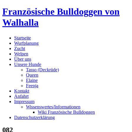
Skip
Französische Bulldoggen von
to
content
Walhalla
Startseite
Wurfplanung
Zucht
Welpen
Über uns
Unsere Hunde
Tasso (Deckrüde)
Queen
Elaine
Feenja
Kontakt
Anfahrt
Impressum
Wissenswertes/Informationen
Wiki Französische Bulldoggen
Datenschutzerklärung
082