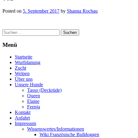
Posted on
5. September 2017
by
Shanna Rochau
Post
Suchen
nach:
navigation
Menü
Startseite
Wurfplanung
Zucht
Welpen
Über uns
Unsere Hunde
Tasso (Deckrüde)
Queen
Elaine
Feenja
Kontakt
Anfahrt
Impressum
Wissenswertes/Informationen
Wiki Französische Bulldoggen