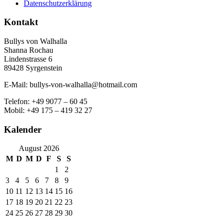
Datenschutzerklärung
Kontakt
Bullys von Walhalla
Shanna Rochau
Lindenstrasse 6
89428 Syrgenstein
E-Mail: bullys-von-walhalla@hotmail.com
Telefon: +49 9077 – 60 45
Mobil: +49 175 – 419 32 27
Kalender
August 2026
M
D
M
D
F
S
S
1
2
3
4
5
6
7
8
9
10
11
12
13
14
15
16
17
18
19
20
21
22
23
24
25
26
27
28
29
30