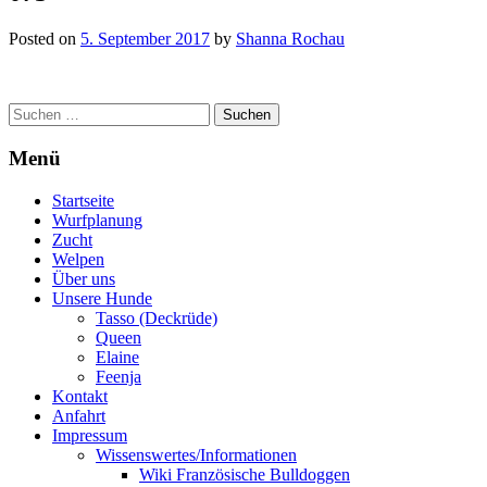
Posted on
5. September 2017
by
Shanna Rochau
Post
Suchen
nach:
navigation
Menü
Startseite
Wurfplanung
Zucht
Welpen
Über uns
Unsere Hunde
Tasso (Deckrüde)
Queen
Elaine
Feenja
Kontakt
Anfahrt
Impressum
Wissenswertes/Informationen
Wiki Französische Bulldoggen