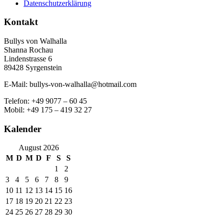
Datenschutzerklärung
Kontakt
Bullys von Walhalla
Shanna Rochau
Lindenstrasse 6
89428 Syrgenstein
E-Mail: bullys-von-walhalla@hotmail.com
Telefon: +49 9077 – 60 45
Mobil: +49 175 – 419 32 27
Kalender
August 2026
M
D
M
D
F
S
S
1
2
3
4
5
6
7
8
9
10
11
12
13
14
15
16
17
18
19
20
21
22
23
24
25
26
27
28
29
30