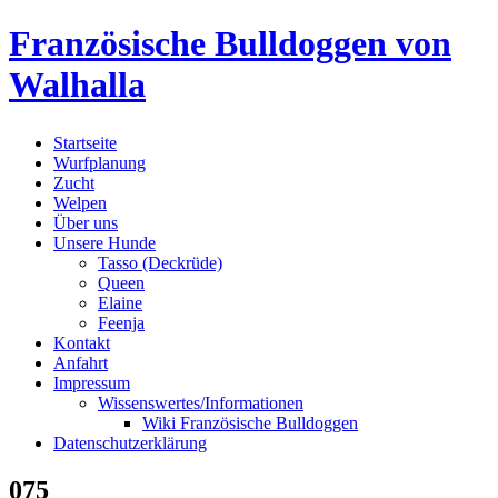
Skip
Französische Bulldoggen von
to
content
Walhalla
Startseite
Wurfplanung
Zucht
Welpen
Über uns
Unsere Hunde
Tasso (Deckrüde)
Queen
Elaine
Feenja
Kontakt
Anfahrt
Impressum
Wissenswertes/Informationen
Wiki Französische Bulldoggen
Datenschutzerklärung
075