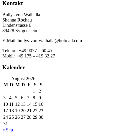
Kontakt
Bullys von Walhalla
Shanna Rochau
Lindenstrasse 6
89428 Syrgenstein
E-Mail: bullys-von-walhalla@hotmail.com
Telefon: +49 9077 – 60 45
Mobil: +49 175 – 419 32 27
Kalender
August 2026
M
D
M
D
F
S
S
1
2
3
4
5
6
7
8
9
10
11
12
13
14
15
16
17
18
19
20
21
22
23
24
25
26
27
28
29
30
31
« Sep.