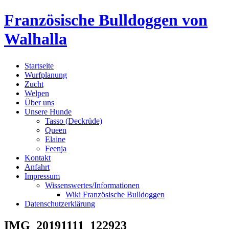
Skip
Französische Bulldoggen von
to
content
Walhalla
Startseite
Wurfplanung
Zucht
Welpen
Über uns
Unsere Hunde
Tasso (Deckrüde)
Queen
Elaine
Feenja
Kontakt
Anfahrt
Impressum
Wissenswertes/Informationen
Wiki Französische Bulldoggen
Datenschutzerklärung
IMG_20191111_122923