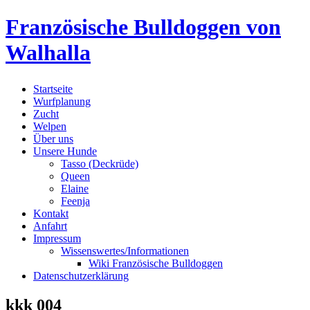
Skip
Französische Bulldoggen von
to
content
Walhalla
Startseite
Wurfplanung
Zucht
Welpen
Über uns
Unsere Hunde
Tasso (Deckrüde)
Queen
Elaine
Feenja
Kontakt
Anfahrt
Impressum
Wissenswertes/Informationen
Wiki Französische Bulldoggen
Datenschutzerklärung
kkk 004