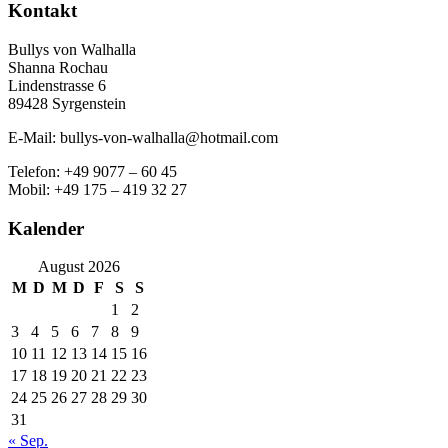
Kontakt
Bullys von Walhalla
Shanna Rochau
Lindenstrasse 6
89428 Syrgenstein
E-Mail: bullys-von-walhalla@hotmail.com
Telefon: +49 9077 – 60 45
Mobil: +49 175 – 419 32 27
Kalender
August 2026
M
D
M
D
F
S
S
1
2
3
4
5
6
7
8
9
10
11
12
13
14
15
16
17
18
19
20
21
22
23
24
25
26
27
28
29
30
31
« Sep.