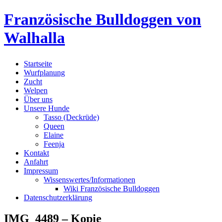
Skip
Französische Bulldoggen von
to
content
Walhalla
Startseite
Wurfplanung
Zucht
Welpen
Über uns
Unsere Hunde
Tasso (Deckrüde)
Queen
Elaine
Feenja
Kontakt
Anfahrt
Impressum
Wissenswertes/Informationen
Wiki Französische Bulldoggen
Datenschutzerklärung
IMG_4489 – Kopie