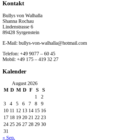
Kontakt
Bullys von Walhalla
Shanna Rochau
Lindenstrasse 6
89428 Syrgenstein
E-Mail: bullys-von-walhalla@hotmail.com
Telefon: +49 9077 – 60 45
Mobil: +49 175 – 419 32 27
Kalender
August 2026
M
D
M
D
F
S
S
1
2
3
4
5
6
7
8
9
10
11
12
13
14
15
16
17
18
19
20
21
22
23
24
25
26
27
28
29
30
31
« Sep.