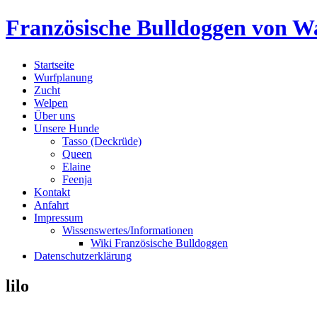
Skip
Französische Bulldoggen von Wa
to
content
Startseite
Wurfplanung
Zucht
Welpen
Über uns
Unsere Hunde
Tasso (Deckrüde)
Queen
Elaine
Feenja
Kontakt
Anfahrt
Impressum
Wissenswertes/Informationen
Wiki Französische Bulldoggen
Datenschutzerklärung
lilo