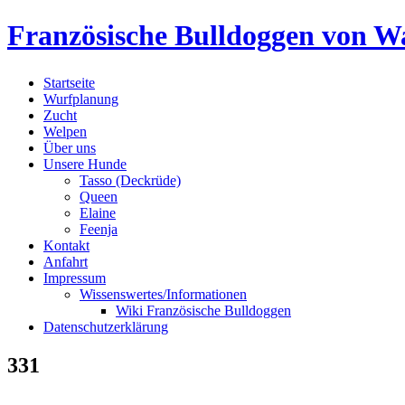
Skip
Französische Bulldoggen von Wa
to
content
Startseite
Wurfplanung
Zucht
Welpen
Über uns
Unsere Hunde
Tasso (Deckrüde)
Queen
Elaine
Feenja
Kontakt
Anfahrt
Impressum
Wissenswertes/Informationen
Wiki Französische Bulldoggen
Datenschutzerklärung
331