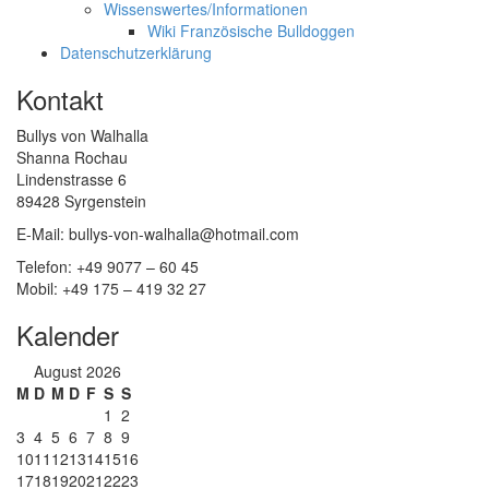
Wissenswertes/Informationen
Wiki Französische Bulldoggen
Datenschutzerklärung
Kontakt
Bullys von Walhalla
Shanna Rochau
Lindenstrasse 6
89428 Syrgenstein
E-Mail: bullys-von-walhalla@hotmail.com
Telefon: +49 9077 – 60 45
Mobil: +49 175 – 419 32 27
Kalender
August 2026
M
D
M
D
F
S
S
1
2
3
4
5
6
7
8
9
10
11
12
13
14
15
16
17
18
19
20
21
22
23