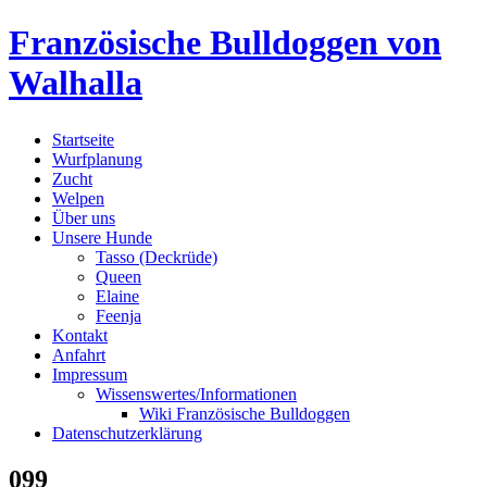
Skip
Französische Bulldoggen von
to
content
Walhalla
Startseite
Wurfplanung
Zucht
Welpen
Über uns
Unsere Hunde
Tasso (Deckrüde)
Queen
Elaine
Feenja
Kontakt
Anfahrt
Impressum
Wissenswertes/Informationen
Wiki Französische Bulldoggen
Datenschutzerklärung
099