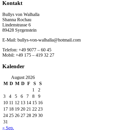
Kontakt
Bullys von Walhalla
Shanna Rochau
Lindenstrasse 6
89428 Syrgenstein
E-Mail: bullys-von-walhalla@hotmail.com
Telefon: +49 9077 – 60 45
Mobil: +49 175 – 419 32 27
Kalender
August 2026
M
D
M
D
F
S
S
1
2
3
4
5
6
7
8
9
10
11
12
13
14
15
16
17
18
19
20
21
22
23
24
25
26
27
28
29
30
31
« Sep.