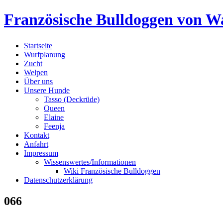
Skip
Französische Bulldoggen von Wa
to
content
Startseite
Wurfplanung
Zucht
Welpen
Über uns
Unsere Hunde
Tasso (Deckrüde)
Queen
Elaine
Feenja
Kontakt
Anfahrt
Impressum
Wissenswertes/Informationen
Wiki Französische Bulldoggen
Datenschutzerklärung
066