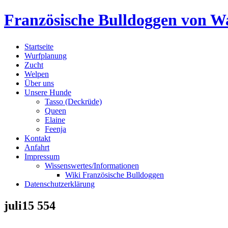
Skip
Französische Bulldoggen von Wa
to
content
Startseite
Wurfplanung
Zucht
Welpen
Über uns
Unsere Hunde
Tasso (Deckrüde)
Queen
Elaine
Feenja
Kontakt
Anfahrt
Impressum
Wissenswertes/Informationen
Wiki Französische Bulldoggen
Datenschutzerklärung
juli15 554