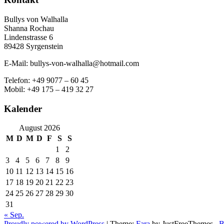
Bullys von Walhalla
Shanna Rochau
Lindenstrasse 6
89428 Syrgenstein
E-Mail: bullys-von-walhalla@hotmail.com
Telefon: +49 9077 – 60 45
Mobil: +49 175 – 419 32 27
Kalender
August 2026
M
D
M
D
F
S
S
1
2
3
4
5
6
7
8
9
10
11
12
13
14
15
16
17
18
19
20
21
22
23
24
25
26
27
28
29
30
31
« Sep.
Proudly powered by WordPress
|
Theme:
Fara
by JustFreeThemes.
Ba