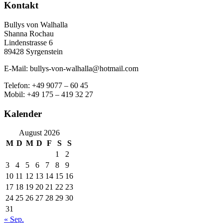
Kontakt
Bullys von Walhalla
Shanna Rochau
Lindenstrasse 6
89428 Syrgenstein
E-Mail: bullys-von-walhalla@hotmail.com
Telefon: +49 9077 – 60 45
Mobil: +49 175 – 419 32 27
Kalender
August 2026
M
D
M
D
F
S
S
1
2
3
4
5
6
7
8
9
10
11
12
13
14
15
16
17
18
19
20
21
22
23
24
25
26
27
28
29
30
31
« Sep.