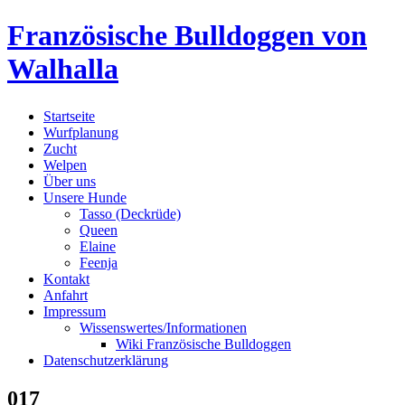
Skip
Französische Bulldoggen von
to
content
Walhalla
Startseite
Wurfplanung
Zucht
Welpen
Über uns
Unsere Hunde
Tasso (Deckrüde)
Queen
Elaine
Feenja
Kontakt
Anfahrt
Impressum
Wissenswertes/Informationen
Wiki Französische Bulldoggen
Datenschutzerklärung
017