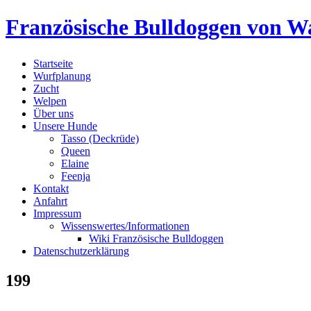
Skip
Französische Bulldoggen von Wa
to
content
Startseite
Wurfplanung
Zucht
Welpen
Über uns
Unsere Hunde
Tasso (Deckrüde)
Queen
Elaine
Feenja
Kontakt
Anfahrt
Impressum
Wissenswertes/Informationen
Wiki Französische Bulldoggen
Datenschutzerklärung
199