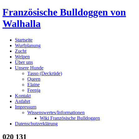
Skip
Französische Bulldoggen von
to
content
Walhalla
Startseite
Wurfplanung
Zucht
Welpen
Über uns
Unsere Hunde
Tasso (Deckrüde)
Queen
Elaine
Feenja
Kontakt
Anfahrt
Impressum
Wissenswertes/Informationen
Wiki Französische Bulldoggen
Datenschutzerklärung
020 131