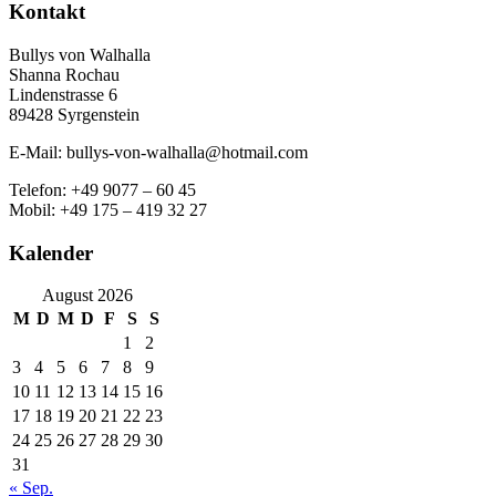
Kontakt
Bullys von Walhalla
Shanna Rochau
Lindenstrasse 6
89428 Syrgenstein
E-Mail: bullys-von-walhalla@hotmail.com
Telefon: +49 9077 – 60 45
Mobil: +49 175 – 419 32 27
Kalender
August 2026
M
D
M
D
F
S
S
1
2
3
4
5
6
7
8
9
10
11
12
13
14
15
16
17
18
19
20
21
22
23
24
25
26
27
28
29
30
31
« Sep.