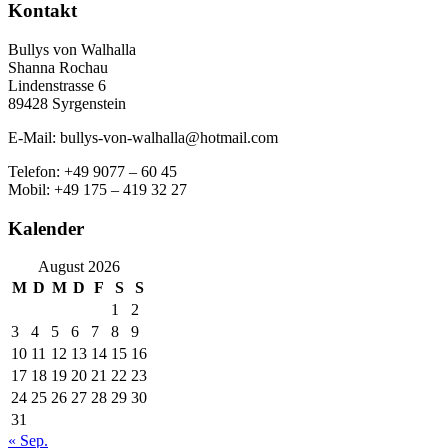
Kontakt
Bullys von Walhalla
Shanna Rochau
Lindenstrasse 6
89428 Syrgenstein
E-Mail: bullys-von-walhalla@hotmail.com
Telefon: +49 9077 – 60 45
Mobil: +49 175 – 419 32 27
Kalender
August 2026
M
D
M
D
F
S
S
1
2
3
4
5
6
7
8
9
10
11
12
13
14
15
16
17
18
19
20
21
22
23
24
25
26
27
28
29
30
31
« Sep.