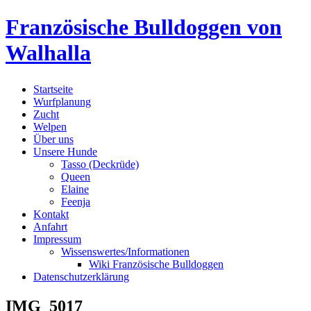
Skip
Französische Bulldoggen von
to
content
Walhalla
Startseite
Wurfplanung
Zucht
Welpen
Über uns
Unsere Hunde
Tasso (Deckrüde)
Queen
Elaine
Feenja
Kontakt
Anfahrt
Impressum
Wissenswertes/Informationen
Wiki Französische Bulldoggen
Datenschutzerklärung
IMG_5017