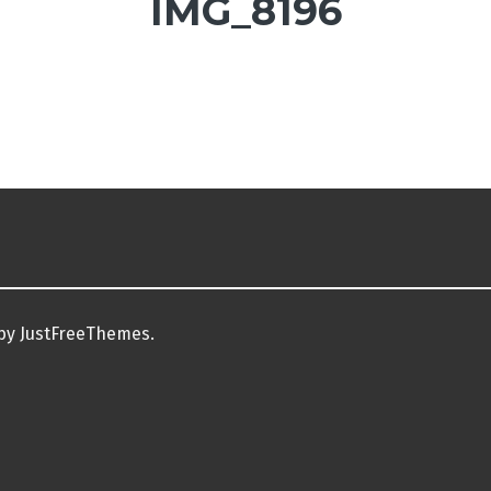
IMG_8196
by JustFreeThemes.