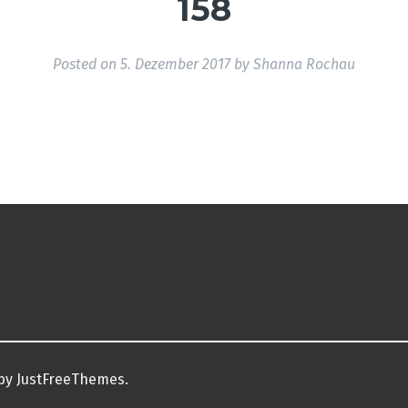
158
Posted on
5. Dezember 2017
by
Shanna Rochau
by JustFreeThemes.