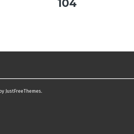
104
by JustFreeThemes.