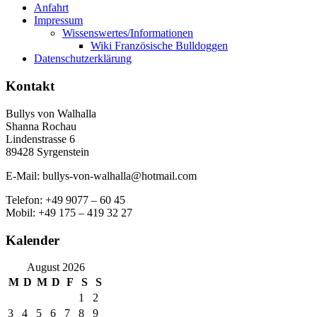
Anfahrt
Impressum
Wissenswertes/Informationen
Wiki Französische Bulldoggen
Datenschutzerklärung
Kontakt
Bullys von Walhalla
Shanna Rochau
Lindenstrasse 6
89428 Syrgenstein
E-Mail: bullys-von-walhalla@hotmail.com
Telefon: +49 9077 – 60 45
Mobil: +49 175 – 419 32 27
Kalender
August 2026
M
D
M
D
F
S
S
1
2
3
4
5
6
7
8
9