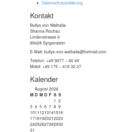
Datenschutzerklärung
Kontakt
Bullys von Walhalla
Shanna Rochau
Lindenstrasse 6
89428 Syrgenstein
E-Mail: bullys-von-walhalla@hotmail.com
Telefon: +49 9077 – 60 45
Mobil: +49 175 – 419 32 27
Kalender
August 2026
M
D
M
D
F
S
S
1
2
3
4
5
6
7
8
9
10
11
12
13
14
15
16
17
18
19
20
21
22
23
24
25
26
27
28
29
30
31